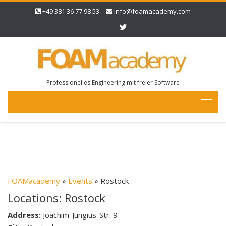
+49 381 36 77 98 53
info@foamacademy.com
Professionelles Engineering mit freier Software
FOAMacademy
»
Events
» Rostock
Locations: Rostock
Address:
Joachim-Jungius-Str. 9