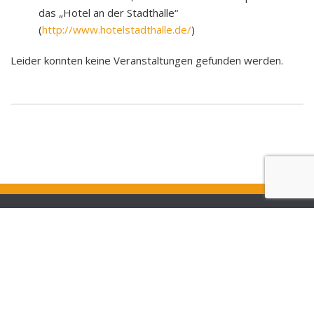
das „Hotel an der Stadthalle“
(
http://www.hotelstadthalle.de/
)
Leider konnten keine Veranstaltungen gefunden werden.
Credits
Impressum
© 2026 Ascent. All rights reserved
|
Ascent by
ZetaMatic